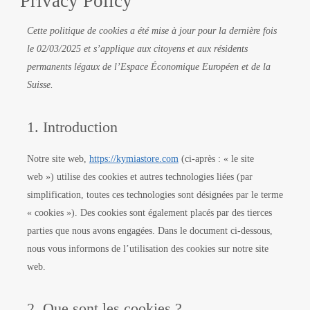
Privacy Policy
Consent
Consent
Consent
Consent
Consent
Consent
Consent
Cette politique de cookies a été mise à jour pour la dernière fois
to
to
to
to
to
to
to
le 02/03/2025 et s’applique aux citoyens et aux résidents
service
service
service
service
service
service
service
permanents légaux de l’Espace Économique Européen et de la
elementor
wordpress
complianz
google-
litespeed
facebook
divers
Suisse.
analytics
1. Introduction
Notre site web,
https://kymiastore.com
(ci-après : « le site
web ») utilise des cookies et autres technologies liées (par
simplification, toutes ces technologies sont désignées par le terme
« cookies »). Des cookies sont également placés par des tierces
parties que nous avons engagées. Dans le document ci-dessous,
nous vous informons de l’utilisation des cookies sur notre site
web.
2. Que sont les cookies ?